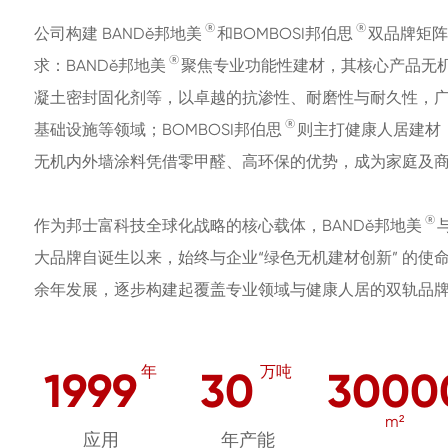
®
®
公司构建 BANDě邦地美
和BOMBOSI邦伯思
双品牌矩阵
®
求：BANDě邦地美
聚焦专业功能性建材，其核心产品无
凝土密封固化剂等，以卓越的抗渗性、耐磨性与耐久性，
®
基础设施等领域；BOMBOSI邦伯思
则主打健康人居建材
无机内外墙涂料凭借零甲醛、高环保的优势，成为家庭及
®
作为邦士富科技全球化战略的核心载体，BANDě邦地美
大品牌自诞生以来，始终与企业“绿色无机建材创新” 的使
余年发展，逐步构建起覆盖专业领域与健康人居的双轨品
年
万吨
1999
30
3000
m²
应用
年产能