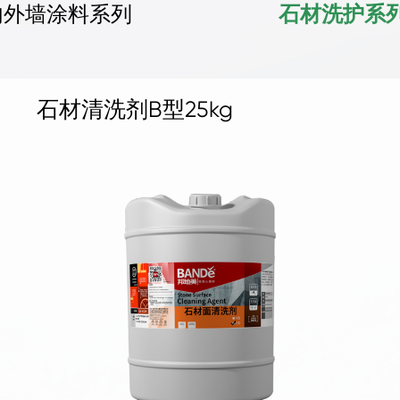
内外墙涂料系列
石材洗护系
地坪抛光液4kg
地坪补强剂 1KG
地坪补强剂 4KG
混凝土密封固化剂1kg
混凝土密封固化剂4kg
水晶地坪液体硬化剂 1kg
水晶地坪液体硬化剂 4kg
地坪抛光液25kg
地坪抛光液1kg
三合一无机面涂25kg铁桶
罩面剂
抗碱底剂25kg
石材清洗剂B型25kg
石材清洗剂A型25kg
水性石材防护剂25kg
柔性防水剂25kg
水泥面补缝剂25kg
水泥面补孔洞剂25kg
地面防尘剂25kg
水泥面防护剂25kg
墙地面防潮剂25kg
水泥面修面剂25kg
水泥面修补液25kg
刚性防水剂25kg