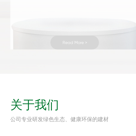
Read More >
Read More >
Read More >
Read More >
Read More >
Read More >
Read More >
Read More >
Read More >
Read More >
Read More >
Read More >
Read More >
Read More >
Read More >
Read More >
Read More >
Read More >
Read More >
Read More >
Read More >
Read More >
Read More >
Read More >
关于我们
公司专业研发绿色生态、健康环保的建材