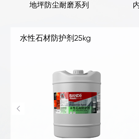
地坪防尘耐磨系列
地坪抛光液1kg
地坪抛光液4kg
地坪补强剂 1KG
地坪补强剂 4KG
混凝土密封固化剂1kg
混凝土密封固化剂4kg
水晶地坪液体硬化剂 1kg
水晶地坪液体硬化剂 4kg
地坪抛光液25kg
抗碱底剂25kg
三合一无机面涂25kg铁桶
罩面剂
水性石材防护剂25kg
石材清洗剂B型25kg
石材清洗剂A型25kg
刚性防水剂25kg
柔性防水剂25kg
水泥面补缝剂25kg
水泥面补孔洞剂25kg
地面防尘剂25kg
水泥面防护剂25kg
墙地面防潮剂25kg
水泥面修面剂25kg
水泥面修补液25kg