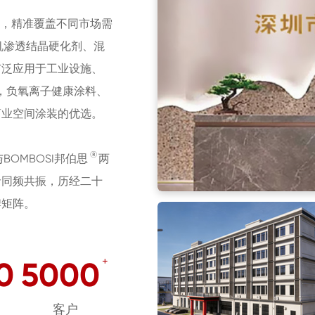
，精准覆盖不同市场需
机渗透结晶硬化剂、混
广泛应用于工业设施、
，负氧离子健康涂料、
商业空间涂装的优选。
®
与BOMBOSI邦伯思
两
命同频共振，历经二十
牌矩阵。
+
0
5000
客户