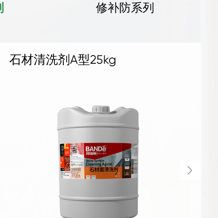
列
修补防系列
地坪补强剂 1KG
地坪补强剂 4KG
混凝土密封固化剂1kg
混凝土密封固化剂4kg
水晶地坪液体硬化剂 1kg
水晶地坪液体硬化剂 4kg
地坪抛光液25kg
地坪抛光液1kg
地坪抛光液4kg
罩面剂
抗碱底剂25kg
三合一无机面涂25kg铁桶
石材清洗剂A型25kg
水性石材防护剂25kg
石材清洗剂B型25kg
水泥面补缝剂25kg
水泥面补孔洞剂25kg
地面防尘剂25kg
水泥面防护剂25kg
墙地面防潮剂25kg
水泥面修面剂25kg
水泥面修补液25kg
刚性防水剂25kg
柔性防水剂25kg