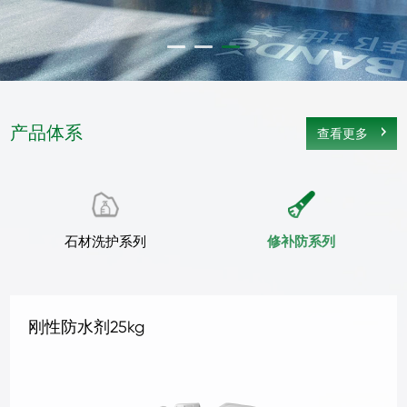
产品体系
查看更多
石材洗护系列
修补防系列
地坪抛光液1kg
地坪抛光液4kg
地坪补强剂 1KG
地坪补强剂 4KG
混凝土密封固化剂1kg
混凝土密封固化剂4kg
水晶地坪液体硬化剂 1kg
水晶地坪液体硬化剂 4kg
地坪抛光液25kg
抗碱底剂25kg
三合一无机面涂25kg铁桶
罩面剂
水性石材防护剂25kg
石材清洗剂B型25kg
石材清洗剂A型25kg
刚性防水剂25kg
柔性防水剂25kg
水泥面补缝剂25kg
水泥面补孔洞剂25kg
地面防尘剂25kg
水泥面防护剂25kg
墙地面防潮剂25kg
水泥面修面剂25kg
水泥面修补液25kg