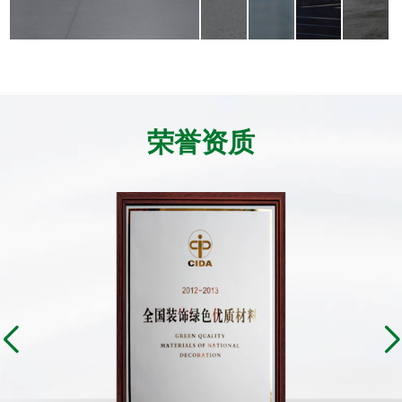
外
防
防
墙
尘
尘
涂
地
地
料，
坪，
面，
了解详情
了解详情
了解
防
A1
越
霉
级
用
荣誉资质
抗
防
越
菌，
火
光
保
涂
亮。
障
料，
医
助
院
力
的
车
健
间
康
高
环
效
境。
运
转。