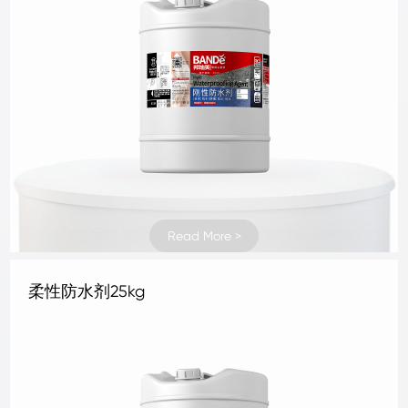
Read More >
Read More >
Read More >
Read More >
Read More >
Read More >
Read More >
Read More >
Read More >
Read More >
Read More >
Read More >
Read More >
Read More >
Read More >
Read More >
Read More >
Read More >
Read More >
Read More >
Read More >
Read More >
Read More >
Read More >
地坪抛光液4kg
地坪补强剂 1KG
地坪补强剂 4KG
混凝土密封固化剂1kg
混凝土密封固化剂4kg
水晶地坪液体硬化剂 1kg
水晶地坪液体硬化剂 4kg
地坪抛光液25kg
地坪抛光液1kg
三合一无机面涂25kg铁桶
罩面剂
抗碱底剂25kg
石材清洗剂B型25kg
石材清洗剂A型25kg
水性石材防护剂25kg
柔性防水剂25kg
水泥面补缝剂25kg
水泥面补孔洞剂25kg
地面防尘剂25kg
水泥面防护剂25kg
墙地面防潮剂25kg
水泥面修面剂25kg
水泥面修补液25kg
刚性防水剂25kg