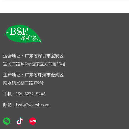
2026/08-04
耕无机建材领域 26 载，始终坚守无机本源、绿色环保
的发展初心，潜心钻研低碳建材工艺，持续探索...
家，是我们遮风避雨的港湾，但如果这家不能避
2026/08-03
雨怎么办! 防水是家装中重要的隐藏工作之
一，尤其是厨房、卫生间、窗户、露台及容易受...
2026/05-29
运营地址：广东省深圳市宝安区
宝民二路145号恒荣立方商厦10楼
生产地址：广东省珠海市金湾区
南水镇兴德二路139号
手机：136-5232-5246
邮箱：bsf@3wkesh.com