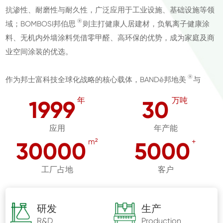
抗渗性、耐磨性与耐久性，广泛应用于工业设施、基础设施等领
®
域；BOMBOSI邦伯思
则主打健康人居建材，负氧离子健康涂
料、无机内外墙涂料凭借零甲醛、高环保的优势，成为家庭及商
业空间涂装的优选。
®
作为邦士富科技全球化战略的核心载体，BANDě邦地美
与
®
BOMBOSI邦伯思
两大品牌自诞生以来，始终与企业“绿色无机
年
万吨
1999
30
建材创新” 的使命同频共振，历经二十余年发展，逐步构建起覆
盖专业领域与健康人居的双轨品牌矩阵。
应用
年产能
m²
+
30000
5000
工厂占地
客户
研发
生产
R&D
Production