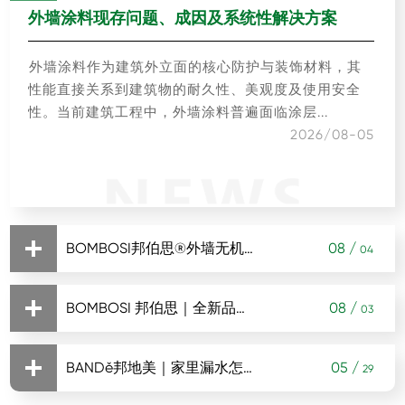
外墙涂料现存问题、成因及系统性解决方案
外墙涂料作为建筑外立面的核心防护与装饰材料，其
性能直接关系到建筑物的耐久性、美观度及使用安全
性。当前建筑工程中，外墙涂料普遍面临涂层...
2026/08-05
BOMBOSI邦伯思®外墙无机涂料： 以矿物之力，筑就建筑百年防护屏障
08 /
04
BOMBOSI 邦伯思｜全新品牌启幕：廿六载无机深耕，一心只做无机涂料
08 /
03
当建筑外墙在风雨侵蚀中逐渐失去光彩，当装修污染
成为家居健康的隐形威胁，一场涂料行业的绿色革命
BANDě邦地美｜家里漏水怎么办？它来「邦」你解决
05 /
29
已悄然来临。BOMBOSI邦伯思®外墙无机涂料，...
时序更迭，初心不改。深圳市邦士富科技有限公司深