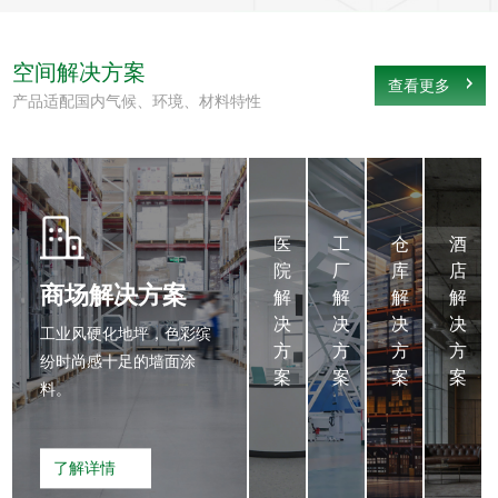
空间解决方案
查看更多
产品适配国内气候、环境、材料特性
医
工
仓
医
工
仓
酒
院
厂
库
院
厂
库
店
解
解
解
商场解决方案
解
解
解
解
决
决
决
决
决
决
决
工业风硬化地坪，色彩缤
方
方
方
方
方
方
方
纷时尚感十足的墙面涂
案
案
案
案
案
案
案
料。
环
高
高
保
耐
耐
了解详情
内
磨
磨