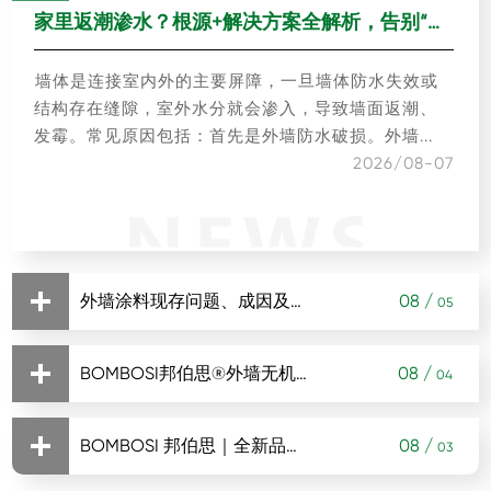
家里返潮渗水？根源+解决方案全解析，告别“潮”烦困扰 之一：墙体渗水：最常见的渗水返潮源头
墙体是连接室内外的主要屏障，一旦墙体防水失效或
结构存在缝隙，室外水分就会渗入，导致墙面返潮、
发霉。常见原因包括：首先是外墙防水破损。外墙...
2026/08-07
外墙涂料现存问题、成因及系统性解决方案
08 /
05
BOMBOSI邦伯思®外墙无机涂料： 以矿物之力，筑就建筑百年防护屏障
08 /
04
外墙涂料作为建筑外立面的核心防护与装饰材料，其
性能直接关系到建筑物的耐久性、美观度及使用安全
BOMBOSI 邦伯思｜全新品牌启幕：廿六载无机深耕，一心只做无机涂料
08 /
03
性。当前建筑工程中，外墙涂料普遍面临涂层...
当建筑外墙在风雨侵蚀中逐渐失去光彩，当装修污染