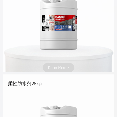
Read More >
Read More >
Read More >
Read More >
Read More >
Read More >
Read More >
Read More >
Read More >
Read More >
Read More >
Read More >
Read More >
Read More >
Read More >
Read More >
Read More >
Read More >
Read More >
Read More >
Read More >
Read More >
Read More >
Read More >
地坪抛光液4kg
地坪补强剂 1KG
地坪补强剂 4KG
混凝土密封固化剂1kg
混凝土密封固化剂4kg
水晶地坪液体硬化剂 1kg
水晶地坪液体硬化剂 4kg
地坪抛光液25kg
地坪抛光液1kg
三合一无机面涂25kg铁桶
罩面剂
抗碱底剂25kg
石材清洗剂B型25kg
石材清洗剂A型25kg
水性石材防护剂25kg
柔性防水剂25kg
水泥面补缝剂25kg
水泥面补孔洞剂25kg
地面防尘剂25kg
水泥面防护剂25kg
墙地面防潮剂25kg
水泥面修面剂25kg
水泥面修补液25kg
刚性防水剂25kg