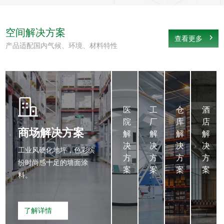
空间解决方案
查看更多
产品适配国内气候、环境、材料特性
医
工
仓
医
工
仓
酒
院
厂
库
院
厂
库
店
解
解
解
商场解决方案
解
解
解
解
决
决
决
决
决
决
决
工业风硬化地坪，色彩缤
方
方
方
方
方
方
方
纷时尚感十足的墙面涂
案
案
案
案
案
案
案
料。
环
高
高
保
耐
耐
了解详情
内
磨
磨