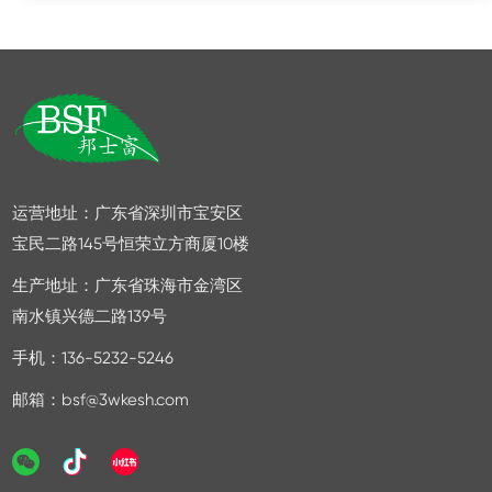
2026/08-05
成为家居健康的隐形威胁，一场涂料行业的绿色革命
已悄然来临。BOMBOSI邦伯思®外墙无机涂料，...
时序更迭，初心不改。深圳市邦士富科技有限公司深
2026/08-04
耕无机建材领域 26 载，始终坚守无机本源、绿色环保
的发展初心，潜心钻研低碳建材工艺，持续探索...
2026/08-03
运营地址：广东省深圳市宝安区
宝民二路145号恒荣立方商厦10楼
生产地址：广东省珠海市金湾区
南水镇兴德二路139号
手机：136-5232-5246
邮箱：bsf@3wkesh.com