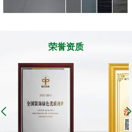
外
防
防
墙
尘
尘
涂
地
地
料，
坪，
面，
了解详情
了解详情
了解
防
A1
越
霉
级
用
荣誉资质
抗
防
越
菌，
火
光
保
涂
亮。
障
料，
医
助
院
力
的
车
健
间
康
高
环
效
境。
运
转。