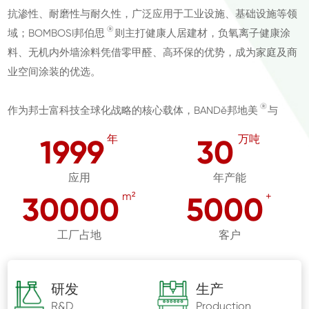
抗渗性、耐磨性与耐久性，广泛应用于工业设施、基础设施等领
®
域；BOMBOSI邦伯思
则主打健康人居建材，负氧离子健康涂
料、无机内外墙涂料凭借零甲醛、高环保的优势，成为家庭及商
业空间涂装的优选。
®
作为邦士富科技全球化战略的核心载体，BANDě邦地美
与
®
BOMBOSI邦伯思
两大品牌自诞生以来，始终与企业“绿色无机
年
万吨
1999
30
建材创新” 的使命同频共振，历经二十余年发展，逐步构建起覆
盖专业领域与健康人居的双轨品牌矩阵。
应用
年产能
m²
+
30000
5000
工厂占地
客户
研发
生产
R&D
Production