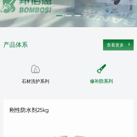
产品体系
查看更多
石材洗护系列
修补防系列
地坪抛光液1kg
地坪抛光液4kg
地坪补强剂 1KG
地坪补强剂 4KG
混凝土密封固化剂1kg
混凝土密封固化剂4kg
水晶地坪液体硬化剂 1kg
水晶地坪液体硬化剂 4kg
地坪抛光液25kg
抗碱底剂25kg
三合一无机面涂25kg铁桶
罩面剂
水性石材防护剂25kg
石材清洗剂B型25kg
石材清洗剂A型25kg
刚性防水剂25kg
柔性防水剂25kg
水泥面补缝剂25kg
水泥面补孔洞剂25kg
地面防尘剂25kg
水泥面防护剂25kg
墙地面防潮剂25kg
水泥面修面剂25kg
水泥面修补液25kg