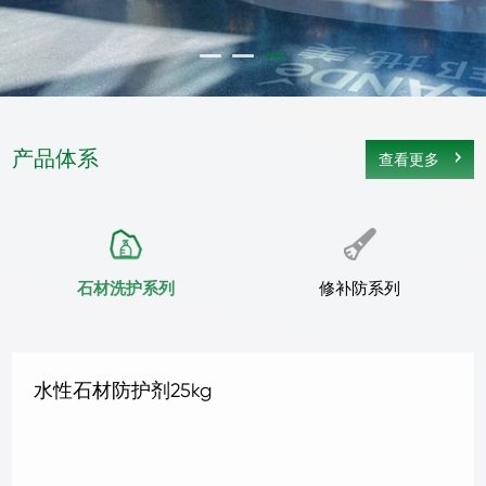
产品体系
查看更多
石材洗护系列
修补防系列
地坪抛光液1kg
地坪抛光液4kg
地坪补强剂 1KG
地坪补强剂 4KG
混凝土密封固化剂1kg
混凝土密封固化剂4kg
水晶地坪液体硬化剂 1kg
水晶地坪液体硬化剂 4kg
地坪抛光液25kg
抗碱底剂25kg
三合一无机面涂25kg铁桶
罩面剂
水性石材防护剂25kg
石材清洗剂B型25kg
石材清洗剂A型25kg
刚性防水剂25kg
柔性防水剂25kg
水泥面补缝剂25kg
水泥面补孔洞剂25kg
地面防尘剂25kg
水泥面防护剂25kg
墙地面防潮剂25kg
水泥面修面剂25kg
水泥面修补液25kg