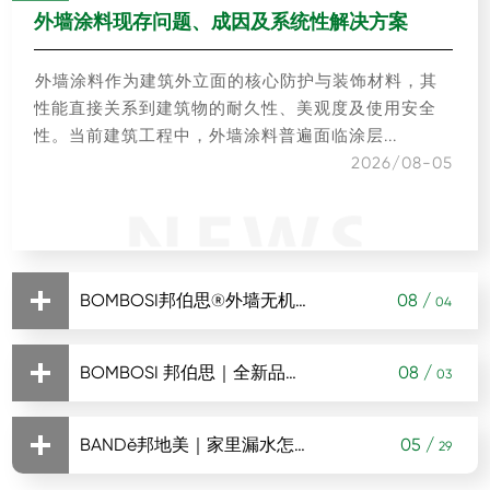
外墙涂料现存问题、成因及系统性解决方案
外墙涂料作为建筑外立面的核心防护与装饰材料，其
性能直接关系到建筑物的耐久性、美观度及使用安全
性。当前建筑工程中，外墙涂料普遍面临涂层...
2026/08-05
BOMBOSI邦伯思®外墙无机涂料： 以矿物之力，筑就建筑百年防护屏障
08 /
04
BOMBOSI 邦伯思｜全新品牌启幕：廿六载无机深耕，一心只做无机涂料
08 /
03
当建筑外墙在风雨侵蚀中逐渐失去光彩，当装修污染
成为家居健康的隐形威胁，一场涂料行业的绿色革命
BANDě邦地美｜家里漏水怎么办？它来「邦」你解决
05 /
29
已悄然来临。BOMBOSI邦伯思®外墙无机涂料，...
时序更迭，初心不改。深圳市邦士富科技有限公司深