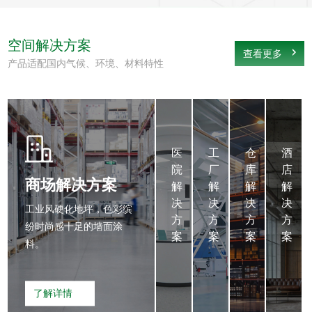
空间解决方案
查看更多
产品适配国内气候、环境、材料特性
医
工
仓
医
工
仓
酒
院
厂
库
院
厂
库
店
解
解
解
商场解决方案
解
解
解
解
决
决
决
决
决
决
决
工业风硬化地坪，色彩缤
方
方
方
方
方
方
方
纷时尚感十足的墙面涂
案
案
案
案
案
案
案
料。
环
高
高
保
耐
耐
了解详情
内
磨
磨