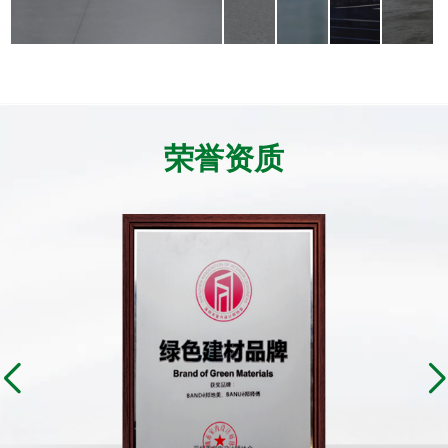
外
防
防
墙
尘
尘
涂
地
地
料，
坪，
面，
了解详情
了解详情
了解
防
A1
越
霉
级
用
荣誉资质
抗
防
越
菌，
火
光
保
涂
亮。
障
料，
医
助
院
力
的
车
健
间
康
高
环
效
境。
运
转。