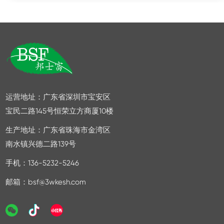
2026/08-04
耕无机建材领域 26 载，始终坚守无机本源、绿色环保
的发展初心，潜心钻研低碳建材工艺，持续探索...
家，是我们遮风避雨的港湾，但如果这家不能避
2026/08-03
雨怎么办! 防水是家装中重要的隐藏工作之
一，尤其是厨房、卫生间、窗户、露台及容易受...
2026/05-29
运营地址：广东省深圳市宝安区
宝民二路145号恒荣立方商厦10楼
生产地址：广东省珠海市金湾区
南水镇兴德二路139号
手机：136-5232-5246
邮箱：bsf@3wkesh.com