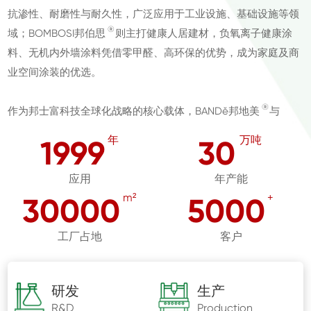
抗渗性、耐磨性与耐久性，广泛应用于工业设施、基础设施等领
®
域；BOMBOSI邦伯思
则主打健康人居建材，负氧离子健康涂
料、无机内外墙涂料凭借零甲醛、高环保的优势，成为家庭及商
业空间涂装的优选。
®
作为邦士富科技全球化战略的核心载体，BANDě邦地美
与
®
BOMBOSI邦伯思
两大品牌自诞生以来，始终与企业“绿色无机
年
万吨
1999
30
建材创新” 的使命同频共振，历经二十余年发展，逐步构建起覆
盖专业领域与健康人居的双轨品牌矩阵。
应用
年产能
m²
+
30000
5000
工厂占地
客户
研发
生产
R&D
Production